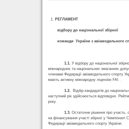
РЕГЛАМЕ
відбору до національної збірної
команди України з авіамодельного
с
1.1.
У відбору до національної збірно
міжнародних та національних змаганнях допу
членами Федерації авіамодельного спорту У
мають активну міжнародну ліцензію FAI .
1.2.
Відбір кандидатів до
національн
наступний рік здійснюється відповідно Рейтин
року.
1.3.
Остаточне рішення про участь, с
на фінансування участі збірної у Чемпіонаті 
Федерації авіамодельного спорту України.