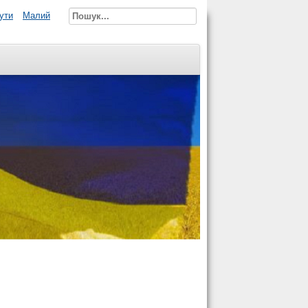
ути
Малий