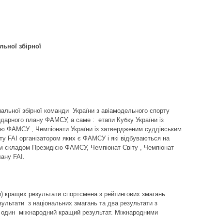
ьної збірної
рту.
нальної збірної команди України з авіамодельного спорту
ндарного плану ФАМСУ, а саме : етапи Кубку України із
ю ФАМСУ , Чемпіонати України із затвердженим суддівським
у FAI організатором яких є ФАМСУ і які відбуваються на
им складом Президією ФАМСУ, Чемпіонат Світу , Чемпіонат
ану FAI.
и) кращих результати спортсмена з рейтингових змагань
ультати з національних змагань та два результати з
і один міжнародний кращий результат. Міжнародними