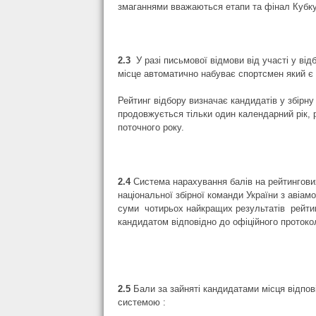
змаганнями вважаються етапи та фінал Кубку 
2.3
У разі письмової відмови від участі у ві
місце автоматично набуває спортсмен який є 
Рейтинг відбору визначає кандидатів у збірн
продовжується тільки один календарний рік, р
поточного року.
2.4
Система нарахування балів на рейтингови
національної збірної команди України з авіам
суми чотирьох найкращих результатів рейтинг
кандидатом відповідно до офіційного проток
2.5
Бали
за зайняті кандидатами місця відп
системою :