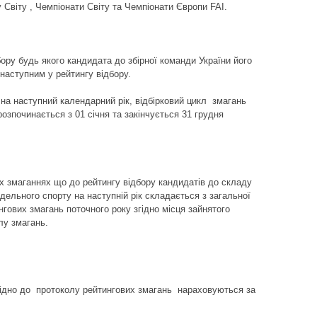
Світу , Чемпіонати Світу та Чемпіонати Європи FAI.
дбору будь якого кандидата до збірної команди України його
наступним у рейтингу відбору.
у на наступний календарний рік, відбірковий цикл змагань
озпочинається з 01 січня та закінчується 31 грудня
х змаганнях що до рейтингу
відбору кандидатів до складу
одельного спорту на наступній рік складається з загальної
ових змагань поточного року згідно місця зайнятого
олу змагань.
овідно до протоколу рейтингових змагань нараховуються за