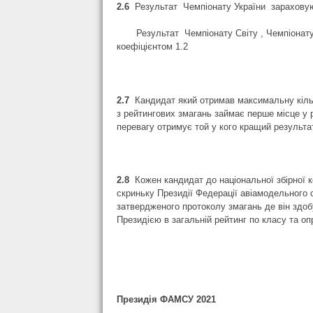
2.6
Результат Чемпіонату України зараховую
Результат Чемпіонату Світу , Чемпіонату 
коефіцієнтом 1.2
2.7
Кандидат який отримав максимальну кіль
з рейтингових змагань займає перше місце у р
перевагу отримує той у кого кращий результа
2.8
Кожен кандидат до національної збірної 
скриньку Президії Федерації авіамодельного 
затвердженого протоколу змагань де він здоб
Президією в загальній рейтинг по класу та 
Президія ФАМСУ 2021