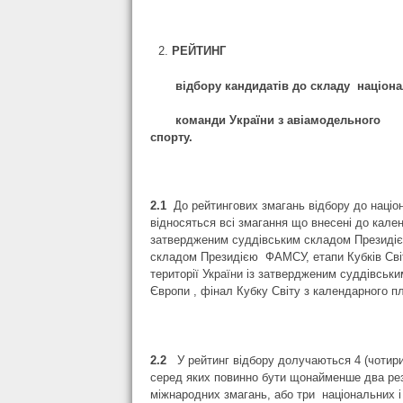
РЕЙТИНГ
відбору кандидатів до складу націонал
команди України з авіамодельного
спо
2.1
До рейтингових змагань відбору до націо
відносяться всі змагання що внесені до кале
затвердженим суддівським складом Президіє
складом Президією ФАМСУ, етапи Кубків Світ
території України із затвердженим суддівськ
Європи , фінал Кубку Світу з календарного пл
2.2
У рейтинг відбору долучаються 4 (чотир
серед яких повинно бути щонайменше два рез
міжнародних змагань, або три національних 