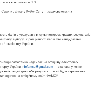
ться з коефіцієнтом 1.3
Європи , фіналу Кубку Світу зараховуються з
кість балів з урахуванням суми чотирьох кращих результатів
ейтингу відбору. У разі рівності балів між кандидатами
т з Чемпіонату України.
команди самостійно надсилає на офіційну електронну
спорту України
infofamsu@gmail.com
- скановану копію
ув найкращий для себе результат , який буде зараховано
оприлюднено на офіційному сайті ФАМСУ.