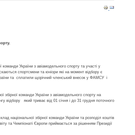
НТ
порту.
ї команди України з авіамодельного спорту та участі у
скаються спортсмени та юніори які на момент відбору є
країни та сплатили щорічний членський внесок у ФАМСУ і
ої збірної команди України з авіамодельного спорту на
гу відбору який триває від 01 січня і до 31 грудня поточного
клад національної збірної команди України та розподіл коштів
Світу та Чемпіонаті Європи приймається за рішенням Президії