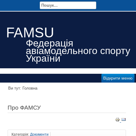
FAMSU
Федерація
авіамодельного спорту
України
Відкрити меню
Ви тут:
Головна
Про ФАМСУ
Категорія:
Документи